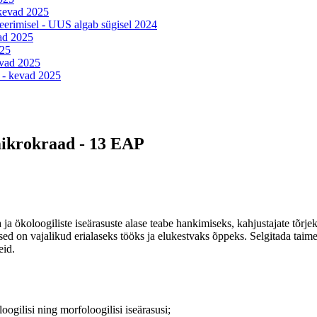
-kevad 2025
eerimisel - UUS algab sügisel 2024
vad 2025
025
evad 2025
 - kevad 2025
mikrokraad - 13 EAP
a ökoloogiliste iseärasuste alase teabe hankimiseks, kahjustajate tõrj
sed on vajalikud erialaseks tööks ja elukestvaks õppeks. Selgitada taime
eid.
ogilisi ning morfoloogilisi iseärasusi;