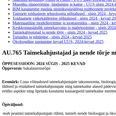
Maastiku planeerimine, hindamine ja kaitse - UUS sügis 2024
BIM kasutamine madala süsinikujalajäljega puithoonete projekt
Taimsete toiduainete tehnoloogia põhialused - sügis 2024 - ke
Toiduainete väikekäitlemise põhialused - sügis 2024 - kevad 2
Matemaatiline modelleerimine ja tootearendus - sügis 2024 - k
Keskkonnasäästlik taimekasvatus ja mahetootmine - sügis 2024
Taimekahjustajad ja nende tõrje - sügis 2024 - kevad 2025
Turundus ja juhtimine - sügis 2024 - kevad 2025
Ökoloogiline taastamine kevad UUS- 2024-kevad 2025
AU.765 Taimekahjustajad ja nende tõrje 
ÕPPESESSIOON: 2024 SÜGIS - 2025 KEVAD
Õppevorm:
bakalaureuseõpe
Eesmärk:
Luua võimalused taimekahjustajate taksonoomia, bioloogia j
üldised ja erialalised taimekahjustajate ning taimekaitse alased pädevu
eetilisi aspekte ning õpetada kasutama kaasaegseid taimekaitse meetm
​Õpiväljund:
-teab peamisi taimekahjustajate rühmi, tunneb nende bioloogiat ja ökolo