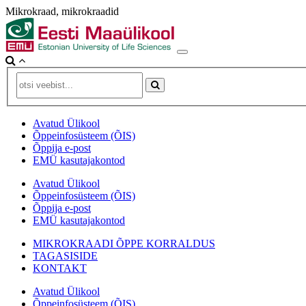
Mikrokraad, mikrokraadid
Avatud Ülikool
Õppeinfosüsteem (ÕIS)
Õppija e-post
EMÜ kasutajakontod
Avatud Ülikool
Õppeinfosüsteem (ÕIS)
Õppija e-post
EMÜ kasutajakontod
MIKROKRAADI ÕPPE KORRALDUS
TAGASISIDE
KONTAKT
Avatud Ülikool
Õppeinfosüsteem (ÕIS)