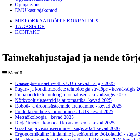
Õppija e-post
EMÜ kasutajakontod
MIKROKRAADI ÕPPE KORRALDUS
TAGASISIDE
KONTAKT
Taimekahjustajad ja nende tõrje
Menüü
Kaasaegne maaettevõtlus UUS kevad - sügis 2025
Pagari- ja kondiitritoodete tehnoloogia süvaõpe - kevad-sügis 
Piimatoodete tehnoloogia põhialused - kevad-sügis 2025
Nõrkvoolusüsteemid ja automaatika -kevad 2025
Roboti- ja droonisüsteemide arendamine - kevad 2025
Puidu keemiline väärindamine - UUS kevad 2025
Metsaökoloogia - kevad 2025
Biojäätmetest komposti kasutamiseni - kevad 2025
Graafika ja visualiseerimine - sügis 2024-kevad 2026
Ergonoomikaline hindamine ja sekkumine töökohtadel - sügis 2
Maastiku kujundus, ehitus ja esitlus - UUS sügis 2024-kevad 