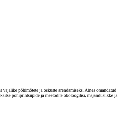
eks vajalike põhimõtete ja oskuste arendamiseks. Aines omandatud
kaitse põhiprintsiipide ja meetodite ökoloogilisi, majanduslikke ja