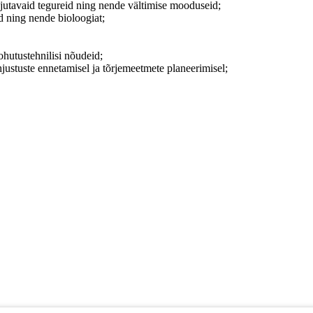
õjutavaid tegureid ning nende vältimise mooduseid;
id ning nende bioloogiat;
 ohutustehnilisi nõudeid;
hjustuste ennetamisel ja tõrjemeetmete planeerimisel;