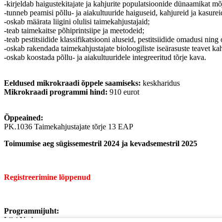
-kirjeldab haigustekitajate ja kahjurite populatsioonide dünaamikat m
-tunneb peamisi põllu- ja aiakultuuride haiguseid, kahjureid ja kasure
-oskab määrata liigini olulisi taimekahjustajaid;
-teab taimekaitse põhiprintsiipe ja meetodeid;
-teab pestitsiidide klassifikatsiooni aluseid, pestitsiidide omadusi ning
-oskab rakendada taimekahjustajate bioloogiliste iseärasuste teavet ka
-oskab koostada põllu- ja aiakultuuridele integreeritud tõrje kava.
Eeldused mikrokraadi õppele saamiseks:
keskharidus
Mikrokraadi programmi hind:
910 eurot
Õppeained:
PK.1036 Taimekahjustajate tõrje 13 EAP
Toimumise aeg sügissemestril 2024 ja kevadsemestril 2025
Registreerimine lõppenud
Programmijuht:
Liisi Veske